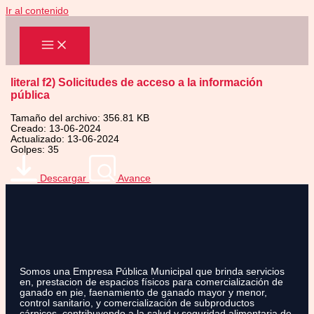
Ir al contenido
literal f2) Solicitudes de acceso a la información
pública
Tamaño del archivo: 356.81 KB
Creado: 13-06-2024
Actualizado: 13-06-2024
Golpes: 35
Descargar
Avance
Somos una Empresa Pública Municipal que brinda servicios
en, prestacion de espacios físicos para comercialización de
ganado en pie, faenamiento de ganado mayor y menor,
control sanitario, y comercialización de subproductos
cárnicos, contribuyendo a la salud y seguridad alimentaria de