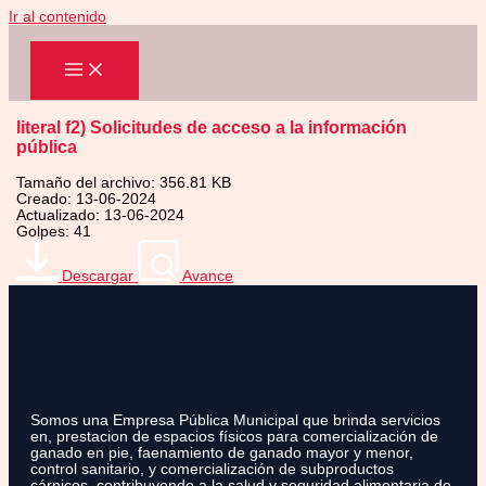
Ir al contenido
literal f2) Solicitudes de acceso a la información
pública
Tamaño del archivo: 356.81 KB
Creado: 13-06-2024
Actualizado: 13-06-2024
Golpes: 41
Descargar
Avance
Somos una Empresa Pública Municipal que brinda servicios
en, prestacion de espacios físicos para comercialización de
ganado en pie, faenamiento de ganado mayor y menor,
control sanitario, y comercialización de subproductos
cárnicos, contribuyendo a la salud y seguridad alimentaria de