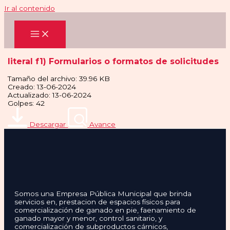
Ir al contenido
literal f1) Formularios o formatos de solicitudes
Tamaño del archivo: 39.96 KB
Creado: 13-06-2024
Actualizado: 13-06-2024
Golpes: 42
Descargar
Avance
Somos una Empresa Pública Municipal que brinda
servicios en, prestacion de espacios físicos para
comercialización de ganado en pie, faenamiento de
ganado mayor y menor, control sanitario, y
comercialización de subproductos cárnicos,