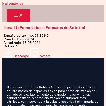
Ir al contenido
literal f1) Formularios o Formatos de Solicitud
Tamaño del archivo: 87.28 KB
Creado: 13-06-2024
Actualizado: 13-06-2024
Golpes: 51
Descargar
Avance
Somos una Empresa Pública Municipal que brinda servicios
en, prestacion de espacios físicos para comercialización de
ganado en pie, faenamiento de ganado mayor y menor,
control sanitario, y comercialización de subproductos
cárnicos, contribuyendo a la salud y seguridad alimentaria de
la comunidad, con responsabilidad social y ambiental.