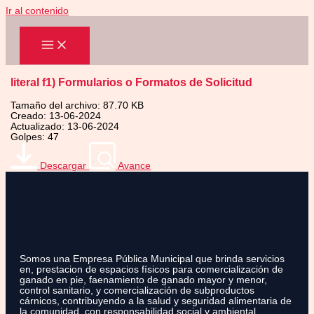
Ir al contenido
literal f1) Formularios o Formatos de Solicitud
Tamaño del archivo: 87.70 KB
Creado: 13-06-2024
Actualizado: 13-06-2024
Golpes: 47
Descargar
Avance
Somos una Empresa Pública Municipal que brinda servicios
en, prestacion de espacios físicos para comercialización de
ganado en pie, faenamiento de ganado mayor y menor,
control sanitario, y comercialización de subproductos
cárnicos, contribuyendo a la salud y seguridad alimentaria de
la comunidad, con responsabilidad social y ambiental.