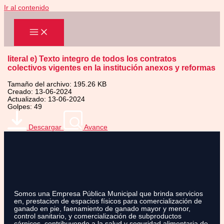
Ir al contenido
literal e) Texto integro de todos los contratos
colectivos vigentes en la institución anexos y reformas
Tamaño del archivo: 195.26 KB
Creado: 13-06-2024
Actualizado: 13-06-2024
Golpes: 49
Descargar
Avance
Somos una Empresa Pública Municipal que brinda servicios
en, prestacion de espacios físicos para comercialización de
ganado en pie, faenamiento de ganado mayor y menor,
control sanitario, y comercialización de subproductos
cárnicos, contribuyendo a la salud y seguridad alimentaria de