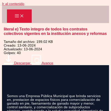
Ir al contenido
literal e) Texto integro de todos los contratos
colectivos vigentes en la institución anexos y reformas
Tamaño del archivo: 199.02 KB
Creado: 13-06-2024
Actualizado: 13-06-2024
Golpes: 40
Descargar
Avance
Somos una Empresa Pública Municipal que brinda servicios
en, prestacion de espacios físicos para comercialización de
ganado en pie, faenamiento de ganado mayor y menor,
control sanitario, y comercialización de subproductos
cárnicos, contribuyendo a la salud y seguridad alimentaria de