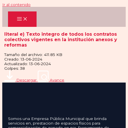
Ir al contenido
literal e) Texto integro de todos los contratos
colectivos vigentes en la institución anexos y
reformas
Tamaño del archivo: 411.85 KB
Creado: 13-06-2024
Actualizado: 13-06-2024
Golpes: 38
Descargar
Avance
Somos una Empresa Pública Municipal que brinda
servicios en, prestacion de espacios físicos para
comercialización de ganado en pie, faenamiento de