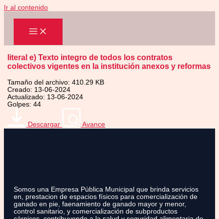
Ir al contenido
literal e) Texto integro de todos los contratos
colectivos vigentes en la institución anexos y reformas
Tamaño del archivo: 410.29 KB
Creado: 13-06-2024
Actualizado: 13-06-2024
Golpes: 44
Descargar
Avance
Somos una Empresa Pública Municipal que brinda servicios
en, prestacion de espacios físicos para comercialización de
ganado en pie, faenamiento de ganado mayor y menor,
control sanitario, y comercialización de subproductos
cárnicos, contribuyendo a la salud y seguridad alimentaria de