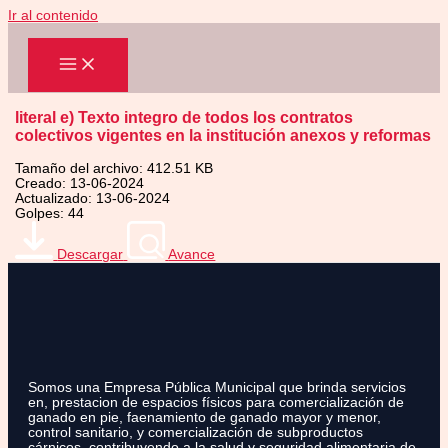
Ir al contenido
literal e) Texto integro de todos los contratos
colectivos vigentes en la institución anexos y reformas
Tamaño del archivo: 412.51 KB
Creado: 13-06-2024
Actualizado: 13-06-2024
Golpes: 44
Descargar
Avance
Somos una Empresa Pública Municipal que brinda servicios
en, prestacion de espacios físicos para comercialización de
ganado en pie, faenamiento de ganado mayor y menor,
control sanitario, y comercialización de subproductos
cárnicos, contribuyendo a la salud y seguridad alimentaria de