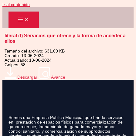
Ir al contenido
literal d) Servicios que ofrece y la forma de acceder a
ellos
Tamaño del archivo: 631.09 KB
Creado: 13-06-2024
Actualizado: 13-06-2024
Golpes: 58
Descargar
Avance
Somos una Empresa Pública Municipal que brinda servicios
en, prestacion de espacios físicos para comercialización de
ganado en pie, faenamiento de ganado mayor y menor,
control sanitario, y comercialización de subproductos
cárnicos, contribuyendo a la salud y seguridad alimentaria de