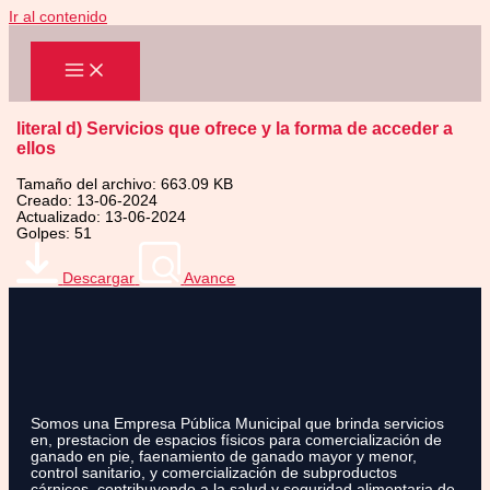
Ir al contenido
literal d) Servicios que ofrece y la forma de acceder a
ellos
Tamaño del archivo: 663.09 KB
Creado: 13-06-2024
Actualizado: 13-06-2024
Golpes: 51
Descargar
Avance
Somos una Empresa Pública Municipal que brinda servicios
en, prestacion de espacios físicos para comercialización de
ganado en pie, faenamiento de ganado mayor y menor,
control sanitario, y comercialización de subproductos
cárnicos, contribuyendo a la salud y seguridad alimentaria de