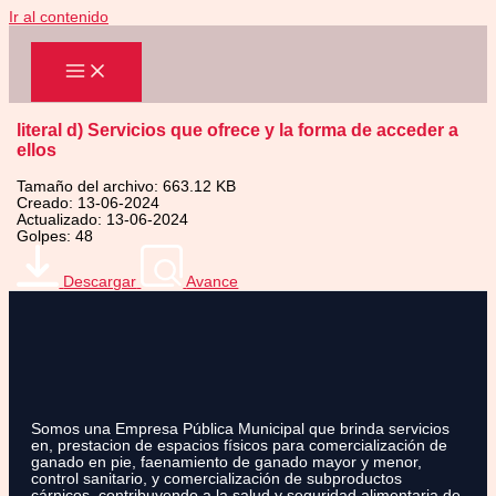
Ir al contenido
literal d) Servicios que ofrece y la forma de acceder a
ellos
Tamaño del archivo: 663.12 KB
Creado: 13-06-2024
Actualizado: 13-06-2024
Golpes: 48
Descargar
Avance
Somos una Empresa Pública Municipal que brinda servicios
en, prestacion de espacios físicos para comercialización de
ganado en pie, faenamiento de ganado mayor y menor,
control sanitario, y comercialización de subproductos
cárnicos, contribuyendo a la salud y seguridad alimentaria de