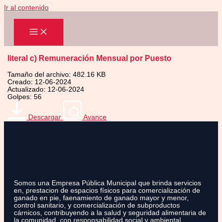
Ir al contenido
literal c) Remuneración Mensual por Puesto
Tamaño del archivo: 482.16 KB
Creado: 12-06-2024
Actualizado: 12-06-2024
Golpes: 56
Descargar
Avance
Somos una Empresa Pública Municipal que brinda servicios
en, prestacion de espacios físicos para comercialización de
ganado en pie, faenamiento de ganado mayor y menor,
control sanitario, y comercialización de subproductos
cárnicos, contribuyendo a la salud y seguridad alimentaria de
la comunidad, con responsabilidad social y ambiental.