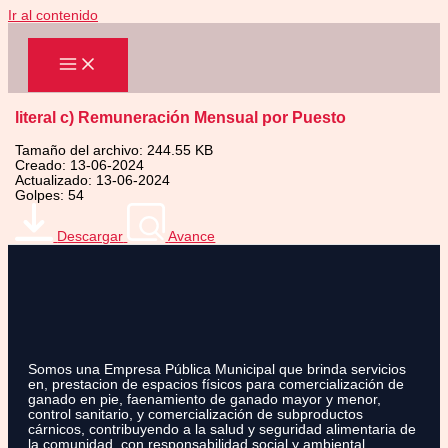
Ir al contenido
literal c) Remuneración Mensual por Puesto
Tamaño del archivo: 244.55 KB
Creado: 13-06-2024
Actualizado: 13-06-2024
Golpes: 54
Descargar
Avance
Somos una Empresa Pública Municipal que brinda servicios
en, prestacion de espacios físicos para comercialización de
ganado en pie, faenamiento de ganado mayor y menor,
control sanitario, y comercialización de subproductos
cárnicos, contribuyendo a la salud y seguridad alimentaria de
la comunidad, con responsabilidad social y ambiental.