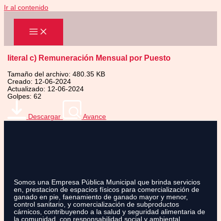
Ir al contenido
literal c) Remuneración Mensual por Puesto
Tamaño del archivo: 480.35 KB
Creado: 12-06-2024
Actualizado: 12-06-2024
Golpes: 62
Descargar
Avance
Somos una Empresa Pública Municipal que brinda servicios
en, prestacion de espacios físicos para comercialización de
ganado en pie, faenamiento de ganado mayor y menor,
control sanitario, y comercialización de subproductos
cárnicos, contribuyendo a la salud y seguridad alimentaria de
la comunidad, con responsabilidad social y ambiental.