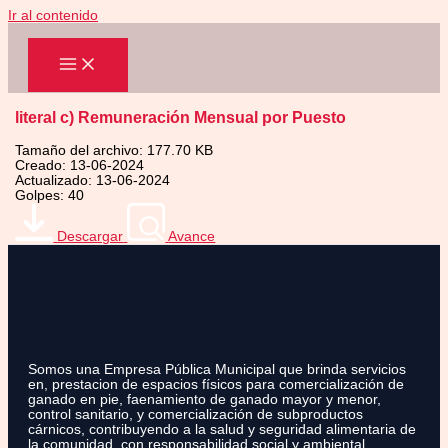
Ir al contenido
literal c) Remuneración Mensual por Puesto
Tamaño del archivo: 177.70 KB
Creado: 13-06-2024
Actualizado: 13-06-2024
Golpes: 40
Descargar
Avance
Somos una Empresa Pública Municipal que brinda servicios
en, prestacion de espacios físicos para comercialización de
ganado en pie, faenamiento de ganado mayor y menor,
control sanitario, y comercialización de subproductos
cárnicos, contribuyendo a la salud y seguridad alimentaria de
la comunidad, con responsabilidad social y ambiental.