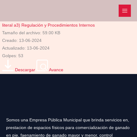
Ir
al
contenido
literal a3) Regulación y Procedimientos Internos
Tamaño del archivo: 59.00 KB
Creado: 13-06-2024
Actualizado: 13-06-2024
Golpes: 53
Descargar
Avance
Somos una Empresa Pública Municipal que brinda servicios en,
prestacion de espacios físicos para comercialización de ganado
en pie, faenamiento de ganado mayor y menor, control