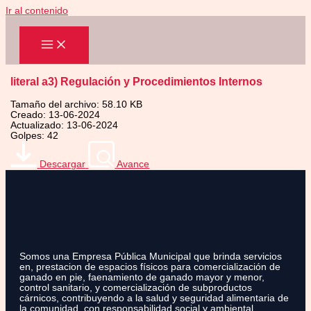
Ir al contenido
literal a3) Regulación y Procedimientos Internos
Tamaño del archivo: 58.10 KB
Creado: 13-06-2024
Actualizado: 13-06-2024
Golpes: 42
Descargar
Avance
Somos una Empresa Pública Municipal que brinda servicios
en, prestacion de espacios físicos para comercialización de
ganado en pie, faenamiento de ganado mayor y menor,
control sanitario, y comercialización de subproductos
cárnicos, contribuyendo a la salud y seguridad alimentaria de
la comunidad, con responsabilidad social y ambiental.