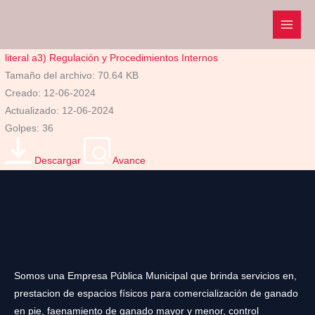
Ir
al
contenido
literal a3) Regulación y Procedimientos Internos
Tamaño del archivo: 70.64 KB
Creado: 12-06-2024
Actualizado: 12-06-2024
Golpes: 36
Descargar
Avance
Somos una Empresa Pública Municipal que brinda servicios en,
prestacion de espacios físicos para comercialización de ganado
en pie, faenamiento de ganado mayor y menor, control