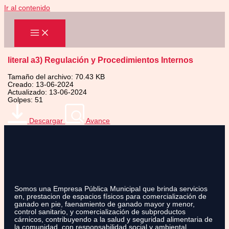
Ir al contenido
literal a3) Regulación y Procedimientos Internos
Tamaño del archivo: 70.43 KB
Creado: 13-06-2024
Actualizado: 13-06-2024
Golpes: 51
Descargar
Avance
Somos una Empresa Pública Municipal que brinda servicios
en, prestacion de espacios físicos para comercialización de
ganado en pie, faenamiento de ganado mayor y menor,
control sanitario, y comercialización de subproductos
cárnicos, contribuyendo a la salud y seguridad alimentaria de
la comunidad, con responsabilidad social y ambiental.