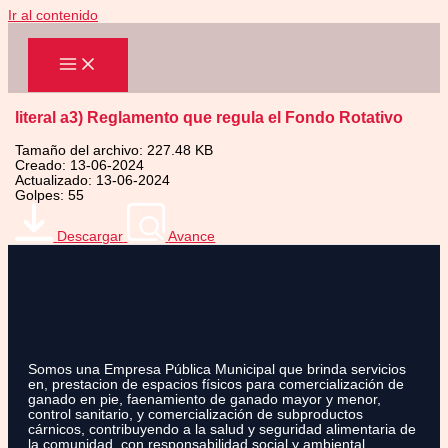
Ir al contenido
literal a3) Reglamento que regula el Fondo Rotativo
Tamaño del archivo: 227.48 KB
Creado: 13-06-2024
Actualizado: 13-06-2024
Golpes: 55
Descargar
Avance
Somos una Empresa Pública Municipal que brinda servicios
en, prestacion de espacios físicos para comercialización de
ganado en pie, faenamiento de ganado mayor y menor,
control sanitario, y comercialización de subproductos
cárnicos, contribuyendo a la salud y seguridad alimentaria de
la comunidad, con responsabilidad social y ambiental.