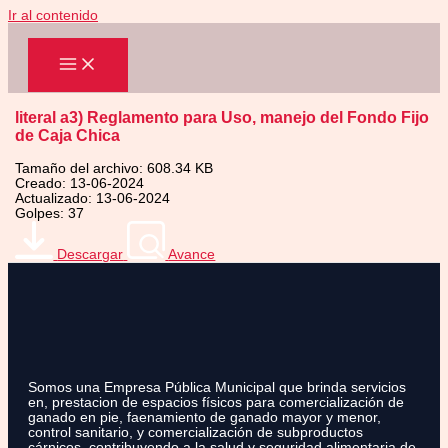
Ir al contenido
literal a3) Reglamento para Uso, manejo del Fondo Fijo
de Caja Chica
Tamaño del archivo: 608.34 KB
Creado: 13-06-2024
Actualizado: 13-06-2024
Golpes: 37
Descargar
Avance
Somos una Empresa Pública Municipal que brinda servicios
en, prestacion de espacios físicos para comercialización de
ganado en pie, faenamiento de ganado mayor y menor,
control sanitario, y comercialización de subproductos
cárnicos, contribuyendo a la salud y seguridad alimentaria de