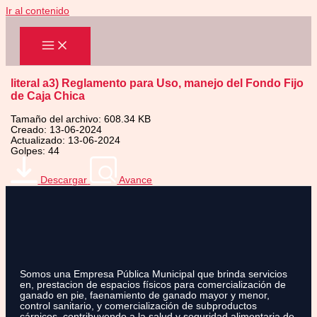
Ir al contenido
literal a3) Reglamento para Uso, manejo del Fondo Fijo
de Caja Chica
Tamaño del archivo: 608.34 KB
Creado: 13-06-2024
Actualizado: 13-06-2024
Golpes: 44
Descargar
Avance
Somos una Empresa Pública Municipal que brinda servicios
en, prestacion de espacios físicos para comercialización de
ganado en pie, faenamiento de ganado mayor y menor,
control sanitario, y comercialización de subproductos
cárnicos, contribuyendo a la salud y seguridad alimentaria de