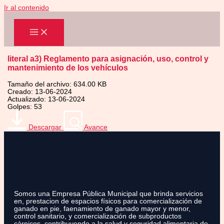
Ir al contenido
literal a3) Reglamento para asignación, uso, control y
mantenimiento de los vehículos
Tamaño del archivo: 634.00 KB
Creado: 13-06-2024
Actualizado: 13-06-2024
Golpes: 53
Descargar
Avance
Somos una Empresa Pública Municipal que brinda servicios
en, prestacion de espacios físicos para comercialización de
ganado en pie, faenamiento de ganado mayor y menor,
control sanitario, y comercialización de subproductos
cárnicos, contribuyendo a la salud y seguridad alimentaria de