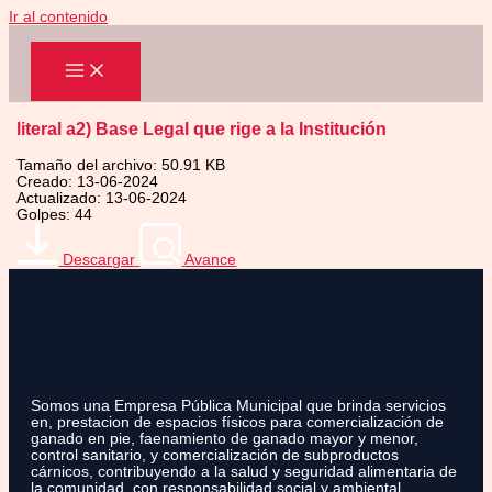
Ir al contenido
literal a2) Base Legal que rige a la Institución
Tamaño del archivo: 50.91 KB
Creado: 13-06-2024
Actualizado: 13-06-2024
Golpes: 44
Descargar
Avance
Somos una Empresa Pública Municipal que brinda servicios
en, prestacion de espacios físicos para comercialización de
ganado en pie, faenamiento de ganado mayor y menor,
control sanitario, y comercialización de subproductos
cárnicos, contribuyendo a la salud y seguridad alimentaria de
la comunidad, con responsabilidad social y ambiental.