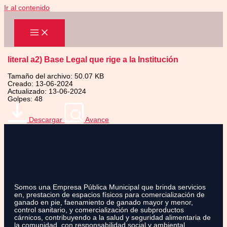
Ir al contenido
literal a2) Base Legal que rige a la Institución
Tamaño del archivo: 50.07 KB
Creado: 13-06-2024
Actualizado: 13-06-2024
Golpes: 48
Descargar
Avance
Somos una Empresa Pública Municipal que brinda servicios
en, prestacion de espacios físicos para comercialización de
ganado en pie, faenamiento de ganado mayor y menor,
control sanitario, y comercialización de subproductos
cárnicos, contribuyendo a la salud y seguridad alimentaria de
la comunidad, con responsabilidad social y ambiental.