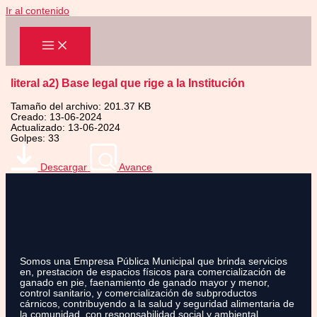
Ir al contenido
literal a2) Base legal que rige a la Institución
Tamaño del archivo: 201.37 KB
Creado: 13-06-2024
Actualizado: 13-06-2024
Golpes: 33
Descargar
Avance
Somos una Empresa Pública Municipal que brinda servicios
en, prestacion de espacios físicos para comercialización de
ganado en pie, faenamiento de ganado mayor y menor,
control sanitario, y comercialización de subproductos
cárnicos, contribuyendo a la salud y seguridad alimentaria de
la comunidad, con responsabilidad social y ambiental.