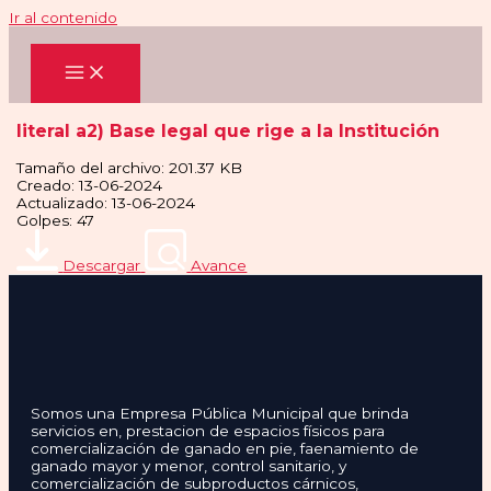
Ir al contenido
literal a2) Base legal que rige a la Institución
Tamaño del archivo: 201.37 KB
Creado: 13-06-2024
Actualizado: 13-06-2024
Golpes: 47
Descargar
Avance
Somos una Empresa Pública Municipal que brinda
servicios en, prestacion de espacios físicos para
comercialización de ganado en pie, faenamiento de
ganado mayor y menor, control sanitario, y
comercialización de subproductos cárnicos,