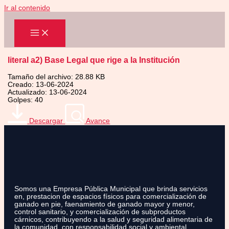
Ir al contenido
literal a2) Base Legal que rige a la Institución
Tamaño del archivo: 28.88 KB
Creado: 13-06-2024
Actualizado: 13-06-2024
Golpes: 40
Descargar
Avance
Somos una Empresa Pública Municipal que brinda servicios
en, prestacion de espacios físicos para comercialización de
ganado en pie, faenamiento de ganado mayor y menor,
control sanitario, y comercialización de subproductos
cárnicos, contribuyendo a la salud y seguridad alimentaria de
la comunidad, con responsabilidad social y ambiental.