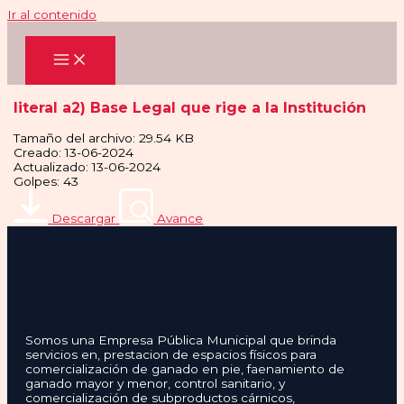
Ir al contenido
literal a2) Base Legal que rige a la Institución
Tamaño del archivo: 29.54 KB
Creado: 13-06-2024
Actualizado: 13-06-2024
Golpes: 43
Descargar
Avance
Somos una Empresa Pública Municipal que brinda
servicios en, prestacion de espacios físicos para
comercialización de ganado en pie, faenamiento de
ganado mayor y menor, control sanitario, y
comercialización de subproductos cárnicos,