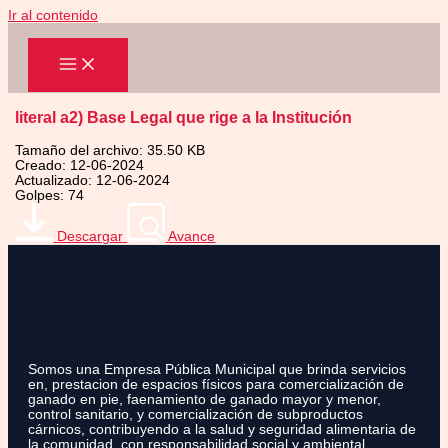
Ir al contenido
literal a2) Base Legal que rige a la Institución
Tamaño del archivo: 35.50 KB
Creado: 12-06-2024
Actualizado: 12-06-2024
Golpes: 74
Descargar
Avance
Somos una Empresa Pública Municipal que brinda servicios
en, prestacion de espacios físicos para comercialización de
ganado en pie, faenamiento de ganado mayor y menor,
control sanitario, y comercialización de subproductos
cárnicos, contribuyendo a la salud y seguridad alimentaria de
la comunidad, con responsabilidad social y ambiental.