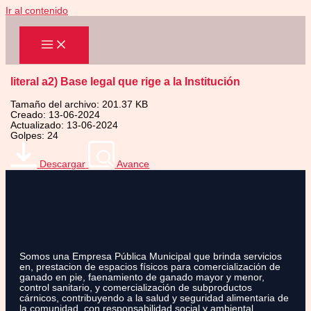
Ir al contenido
literal a2) Base legal que rige a la Institución
Tamaño del archivo: 201.37 KB
Creado: 13-06-2024
Actualizado: 13-06-2024
Golpes: 24
Descargar
Avance
Somos una Empresa Pública Municipal que brinda servicios
en, prestacion de espacios físicos para comercialización de
ganado en pie, faenamiento de ganado mayor y menor,
control sanitario, y comercialización de subproductos
cárnicos, contribuyendo a la salud y seguridad alimentaria de
la comunidad, con responsabilidad social y ambiental.