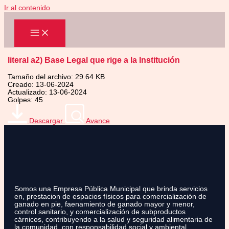
Ir al contenido
literal a2) Base Legal que rige a la Institución
Tamaño del archivo: 29.64 KB
Creado: 13-06-2024
Actualizado: 13-06-2024
Golpes: 45
Descargar
Avance
Somos una Empresa Pública Municipal que brinda servicios
en, prestacion de espacios físicos para comercialización de
ganado en pie, faenamiento de ganado mayor y menor,
control sanitario, y comercialización de subproductos
cárnicos, contribuyendo a la salud y seguridad alimentaria de
la comunidad, con responsabilidad social y ambiental.