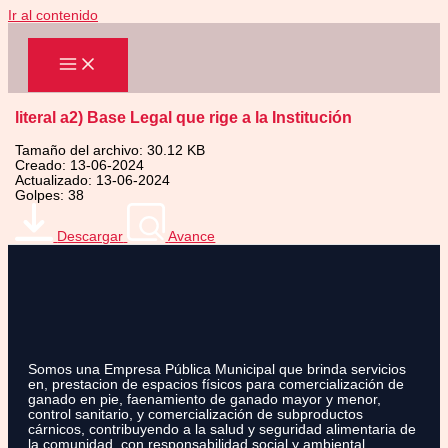
Ir al contenido
literal a2) Base Legal que rige a la Institución
Tamaño del archivo: 30.12 KB
Creado: 13-06-2024
Actualizado: 13-06-2024
Golpes: 38
Descargar
Avance
Somos una Empresa Pública Municipal que brinda servicios
en, prestacion de espacios físicos para comercialización de
ganado en pie, faenamiento de ganado mayor y menor,
control sanitario, y comercialización de subproductos
cárnicos, contribuyendo a la salud y seguridad alimentaria de
la comunidad, con responsabilidad social y ambiental.