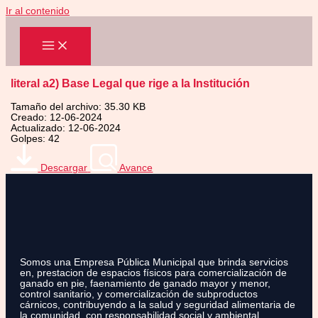
Ir al contenido
literal a2) Base Legal que rige a la Institución
Tamaño del archivo: 35.30 KB
Creado: 12-06-2024
Actualizado: 12-06-2024
Golpes: 42
Descargar
Avance
Somos una Empresa Pública Municipal que brinda servicios
en, prestacion de espacios físicos para comercialización de
ganado en pie, faenamiento de ganado mayor y menor,
control sanitario, y comercialización de subproductos
cárnicos, contribuyendo a la salud y seguridad alimentaria de
la comunidad, con responsabilidad social y ambiental.