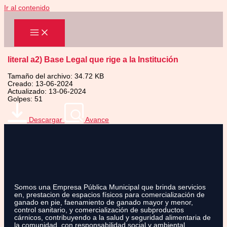
Ir al contenido
literal a2) Base Legal que rige a la Institución
Tamaño del archivo: 34.72 KB
Creado: 13-06-2024
Actualizado: 13-06-2024
Golpes: 51
Descargar
Avance
Somos una Empresa Pública Municipal que brinda servicios
en, prestacion de espacios físicos para comercialización de
ganado en pie, faenamiento de ganado mayor y menor,
control sanitario, y comercialización de subproductos
cárnicos, contribuyendo a la salud y seguridad alimentaria de
la comunidad, con responsabilidad social y ambiental.