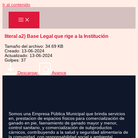
Ir al contenido
literal a2) Base Legal que rige a la Institución
Tamaño del archivo: 34.69 KB
Creado: 13-06-2024
Actualizado: 13-06-2024
Golpes: 37
Descargar
Avance
Somos una Empresa Pública Municipal que brinda servicios
en, prestacion de espacios físicos para comercialización de
ganado en pie, faenamiento de ganado mayor y menor,
control sanitario, y comercialización de subproductos
cárnicos, contribuyendo a la salud y seguridad alimentaria de
la comunidad, con responsabilidad social y ambiental.