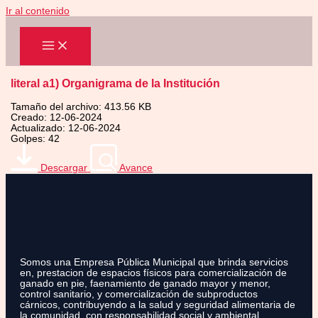
Ir al contenido
literal a1) Organigrama de la Institución
Tamaño del archivo: 413.56 KB
Creado: 12-06-2024
Actualizado: 12-06-2024
Golpes: 42
Descargar
Avance
Somos una Empresa Pública Municipal que brinda servicios
en, prestacion de espacios físicos para comercialización de
ganado en pie, faenamiento de ganado mayor y menor,
control sanitario, y comercialización de subproductos
cárnicos, contribuyendo a la salud y seguridad alimentaria de
la comunidad, con responsabilidad social y ambiental.