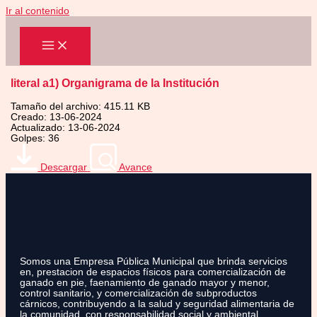
Ir al contenido
literal a1) Organigrama de la Institución
Tamaño del archivo: 415.11 KB
Creado: 13-06-2024
Actualizado: 13-06-2024
Golpes: 36
Descargar
Avance
Somos una Empresa Pública Municipal que brinda servicios
en, prestacion de espacios físicos para comercialización de
ganado en pie, faenamiento de ganado mayor y menor,
control sanitario, y comercialización de subproductos
cárnicos, contribuyendo a la salud y seguridad alimentaria de
la comunidad, con responsabilidad social y ambiental.