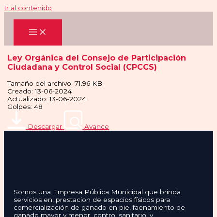
Ir al contenido
Ley Orgánica del Consejo de Participación
Ciudadana y Control Social (CPCCS)
Tamaño del archivo: 71.96 KB
Creado: 13-06-2024
Actualizado: 13-06-2024
Golpes: 48
Descargar
Avance
Somos una Empresa Pública Municipal que brinda
servicios en, prestacion de espacios físicos para
comercialización de ganado en pie, faenamiento de
ganado mayor y menor, control sanitario, y