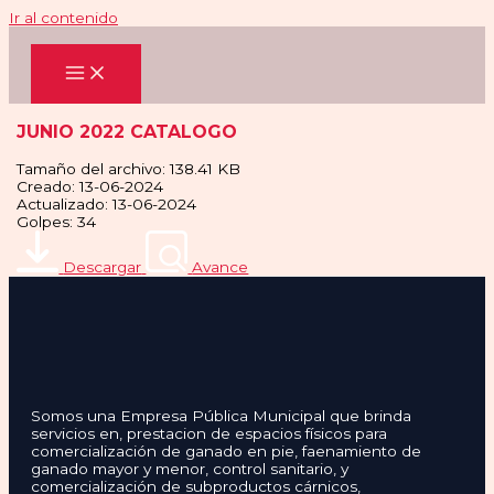
Ir al contenido
JUNIO 2022 CATALOGO
Tamaño del archivo: 138.41 KB
Creado: 13-06-2024
Actualizado: 13-06-2024
Golpes: 34
Descargar
Avance
Somos una Empresa Pública Municipal que brinda
servicios en, prestacion de espacios físicos para
comercialización de ganado en pie, faenamiento de
ganado mayor y menor, control sanitario, y
comercialización de subproductos cárnicos,