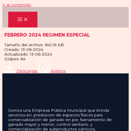
Ir al contenido
FEBRERO 2024 REGIMEN ESPECIAL
Tamaño del archivo: 841.16 KB
Creado: 13-06-2024
Actualizado: 13-06-2024
Golpes: 64
Descargar
Avance
Somos una Empresa Pública Municipal que brinda
servicios en, prestacion de espacios físicos para
comercialización de ganado en pie, faenamiento de
ganado mayor y menor, control sanitario, y
comercialización de subproductos cárnicos,