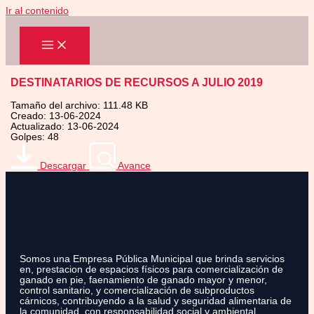
Ir al contenido
DESTINATARIOS DE RECURSOS A JULIO 2019
Tamaño del archivo: 111.48 KB
Creado: 13-06-2024
Actualizado: 13-06-2024
Golpes: 48
Descargar
Avance
Somos una Empresa Pública Municipal que brinda servicios
en, prestacion de espacios físicos para comercialización de
ganado en pie, faenamiento de ganado mayor y menor,
control sanitario, y comercialización de subproductos
cárnicos, contribuyendo a la salud y seguridad alimentaria de
la comunidad, con responsabilidad social y ambiental.