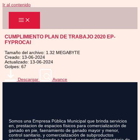
Ir al contenido
CUMPLIMIENTO PLAN DE TRABAJO 2020 EP-
FYPROCAI
Tamaño del archivo: 1.32 MEGABYTE
Creado: 13-06-2024
Actualizado: 13-06-2024
Golpes: 67
Descargar
Avance
Somos una Empresa Pública Municipal que brinda servicios
en, prestacion de espacios físicos para comercialización de
ganado en pie, faenamiento de ganado mayor y menor,
control sanitario, y comercialización de subproductos
cárnicos, contribuyendo a la salud y seguridad alimentaria de