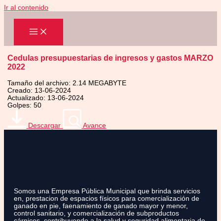
Ir al contenido
Cedulas presupuestarias de ingresos y gastos MARZO
2022
Tamaño del archivo: 2.14 MEGABYTE
Creado: 13-06-2024
Actualizado: 13-06-2024
Golpes: 50
Descargar
Avance
Somos una Empresa Pública Municipal que brinda servicios
en, prestacion de espacios físicos para comercialización de
ganado en pie, faenamiento de ganado mayor y menor,
control sanitario, y comercialización de subproductos
cárnicos, contribuyendo a la salud y seguridad alimentaria de