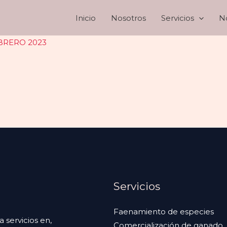
Inicio
Nosotros
Servicios
No
FEBRERO 2023
Servicios
Faenamiento de especies
servicios en,
Comercialización de ganado