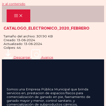
Ir al contenido
CATALOGO_ELECTRONICO_2020_FEBRERO
Tamaño del archivo: 301.90 KB
Creado: 13-06-2024
Actualizado: 13-06-2024
Golpes: 44
Descargar
Avance
Somos una Empresa Pública Municipal que brinda
servicios en, prestacion de espacios físicos para
comercialización de ganado en pie, faenamiento de
ganado mayor y menor, control sanitario, y
comercialización de subproductos cárnicos,