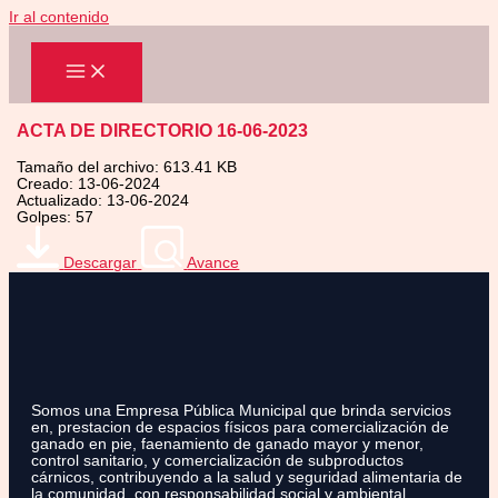
Ir al contenido
ACTA DE DIRECTORIO 16-06-2023
Tamaño del archivo: 613.41 KB
Creado: 13-06-2024
Actualizado: 13-06-2024
Golpes: 57
Descargar
Avance
Somos una Empresa Pública Municipal que brinda servicios
en, prestacion de espacios físicos para comercialización de
ganado en pie, faenamiento de ganado mayor y menor,
control sanitario, y comercialización de subproductos
cárnicos, contribuyendo a la salud y seguridad alimentaria de
la comunidad, con responsabilidad social y ambiental.