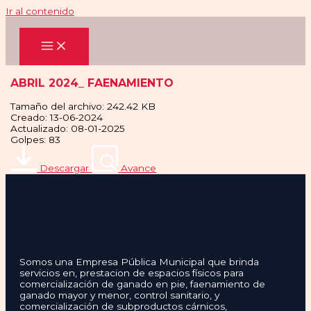
Ir al contenido
ABRIL 2024_ FAENAMIENTO
Tamaño del archivo: 242.42 KB
Creado: 13-06-2024
Actualizado: 08-01-2025
Golpes: 83
Descargar
Avance
Somos una Empresa Pública Municipal que brinda
servicios en, prestacion de espacios físicos para
comercialización de ganado en pie, faenamiento de
ganado mayor y menor, control sanitario, y
comercialización de subproductos cárnicos,